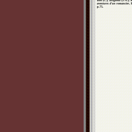
Biet (C.), Brighelli (J.-P.), 
aventures d'un romancier
, 
p.75.