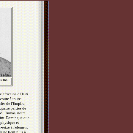
ir Bib.
 africaine d'Haïti.
avoure à toute
lès de l'Empire,
quatre parties de
 M. Dumas, notre
Saint-Domingue que
 physique et
t-seize à l'élément
ls ne tient plus à