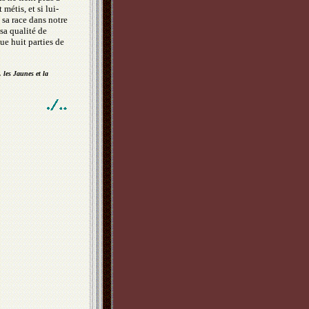
 métis, et si lui-
 sa race dans notre
sa qualité de
ue huit parties de
 les Jaunes et la