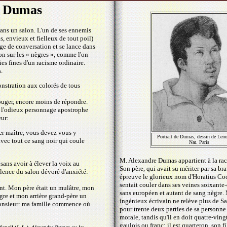
e Dumas
ans un salon. L'un de ses ennemis
s, envieux et fielleux de tout poil)
ge de conversation et se lance dans
on sur les « nègres », comme l'on
ries fines d'un racisme ordinaire.
.
onstration aux colorés de tous
uger, encore moins de répondre.
s, l'odieux personnage apostrophe
eur:
er maître, vous devez vous y
Portrait de Dumas, dessin de Leno
avec tout ce sang noir qui coule
Nat. Paris
M. Alexandre Dumas appartient à la race
sans avoir à élever la voix au
Son père, qui avait su mériter par sa br
ilence du salon dévoré d'anxiété:
épreuve le glorieux nom d'Horatius Coc
sentait couler dans ses veines soixante-
ent. Mon père était un mulâtre, mon
sans européen et autant de sang nègre.
gre et mon arrière grand-père un
ingénieux écrivain ne relève plus de 
onsieur: ma famille commence où
pour trente deux parties de sa personne
morale, tandis qu'il en doit quatre-ving
gaulois ou franc; il est quarteron. son fi