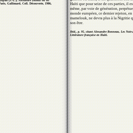
Rispail (J.-L.),
Alexandre Dumas ou les
Haïti que pour seize de ces parties, il est
Paris, Gallimard, Coll. Découverte, 1986,
même, par voie de génération, perpétue
monde européen, ce dernier rejeton, en 
mamelouk, ne devra plus à la Nigritie q
son être.
Ibid., p. 95, citant Alexandre Bonneau, Les Noirs,
Littérature française en Haïti.