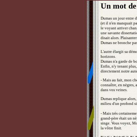
Un mot d
Dumas un jour entre d
(et il n'en manquait pa
le voyant arriver chan
une savante dissertati
disait alors. Plaisante
Dumas ne bronche pas
L'autre élargit sa dém
horizons.
Dumas n'a garde de bo
Enfin, n'y tenant plu
directement notre aut
- Mais au fait, mon ch
connaître, en nègres, 
dans vos veines.
Dumas replique alors, 
milieu d'un profond s
- Mais très certainem
grand-père était un nè
singe. Vous voyez, M
la vôtre finit.